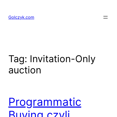
Przejdź
do
Golczyk.com
treści
Tag:
Invitation-Only
auction
Programmatic
Buying czyli