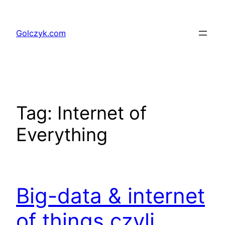
Przejdź
do
Golczyk.com
treści
Tag:
Internet of
Everything
Big-data & internet
of things czyli