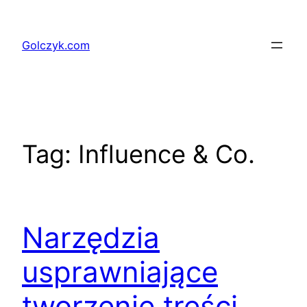
Przejdź
do
Golczyk.com
treści
Tag:
Influence & Co.
Narzędzia
usprawniające
tworzenie treści