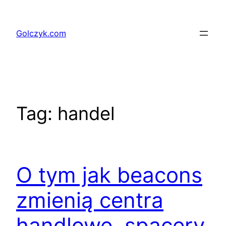
Przejdź
do
Golczyk.com
treści
Tag:
handel
O tym jak beacons
zmienią centra
handlowe, spacery