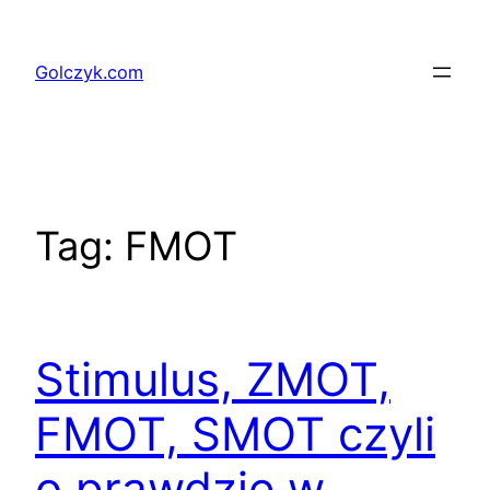
Przejdź
do
Golczyk.com
treści
Tag:
FMOT
Stimulus, ZMOT,
FMOT, SMOT czyli
o prawdzie w