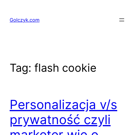
Przejdź
do
Golczyk.com
treści
Tag:
flash cookie
Personalizacja v/s
prywatność czyli
marketer wie o