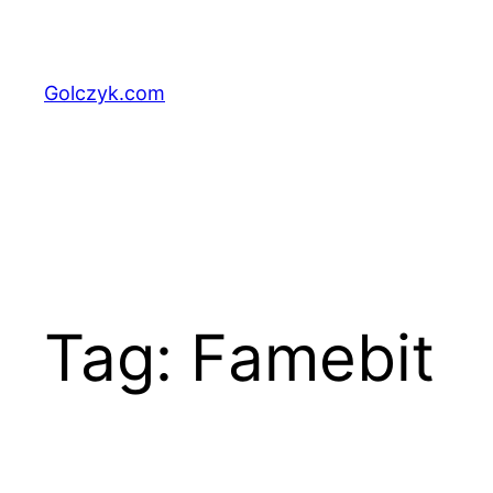
Przejdź
do
treści
Golczyk.com
Tag:
Famebit