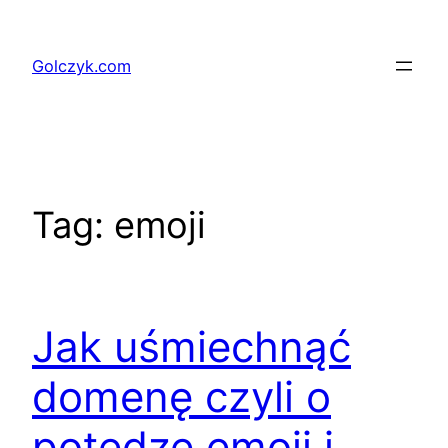
Przejdź
do
Golczyk.com
treści
Tag:
emoji
Jak uśmiechnąć
domenę czyli o
potędze emoji i