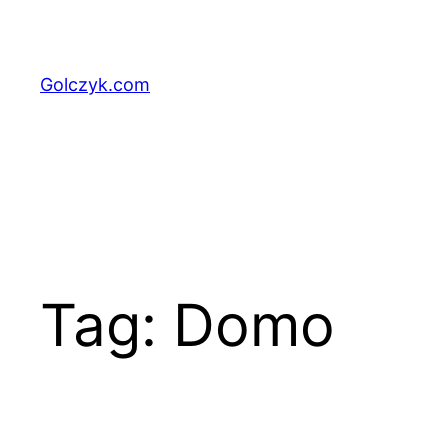
Przejdź
do
treści
Golczyk.com
Tag:
Domo