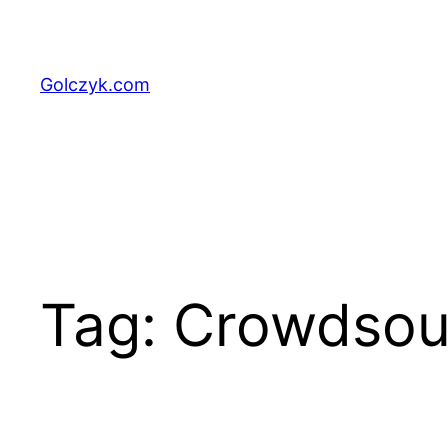
Przejdź
do
treści
Golczyk.com
Tag:
Crowdsou