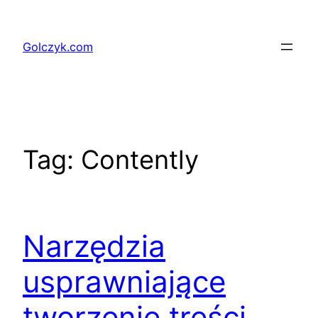
Przejdź
do
Golczyk.com
treści
Tag:
Contently
Narzędzia
usprawniające
tworzenie treści