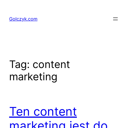
Przejdź
do
Golczyk.com
treści
Tag:
content
marketing
Ten content
marketing jest do