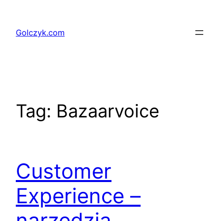
Przejdź
do
Golczyk.com
treści
Tag:
Bazaarvoice
Customer
Experience –
narzędzia