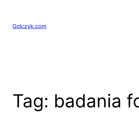
Przejdź
do
treści
Golczyk.com
Tag:
badania 