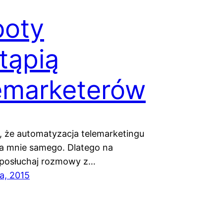
boty
tąpią
emarketerów
 że automatyzacja telemarketingu
a mnie samego. Dlatego na
 posłuchaj rozmowy z…
a, 2015