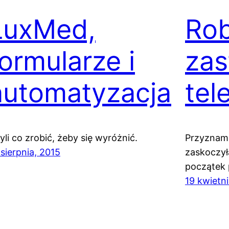
LuxMed,
Ro
formularze i
zas
automatyzacja
tel
yli co zrobić, żeby się wyróżnić.
Przyznam,
 sierpnia, 2015
zaskoczył
początek
19 kwietni