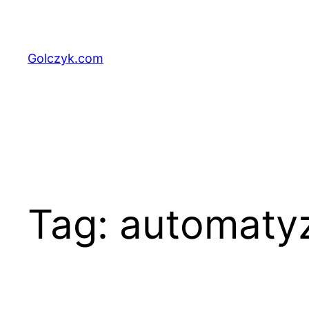
Przejdź
do
treści
Golczyk.com
Tag:
automaty