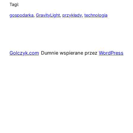
Tagi:
gospodarka
, 
GravityLight
, 
przykłady
, 
technologia
Golczyk.com
Dumnie wspierane przez
WordPress