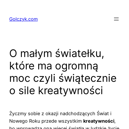
Przejdź
do
Golczyk.com
treści
O małym światełku,
które ma ogromną
moc czyli świątecznie
o sile kreatywności
Życzmy sobie z okazji nadchodzących Świat i
Nowego Roku przede wszystkim
kreatywności
,
bo wprowadza ona więcej światła w ludzkie życie