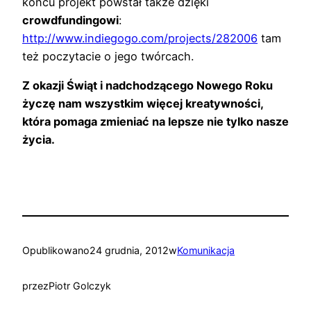
końcu projekt powstał także dzięki
crowdfundingowi
:
http://www.indiegogo.com/projects/282006
tam
też poczytacie o jego twórcach.
Z okazji Świąt i nadchodzącego Nowego Roku
życzę nam wszystkim więcej kreatywności,
która pomaga zmieniać na lepsze nie tylko nasze
życia.
Opublikowano
24 grudnia, 2012
w
Komunikacja
przez
Piotr Golczyk