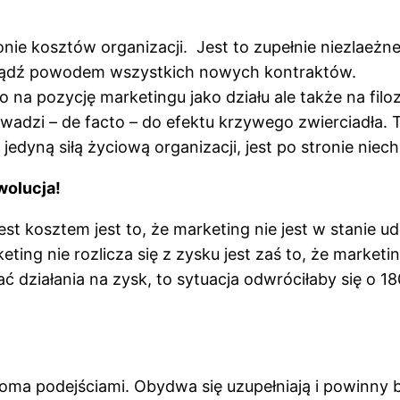
onie kosztów organizacji. Jest to zupełnie niezlaeżn
bądź powodem wszystkich nowych kontraktów.
a pozycję marketingu jako działu ale także na filozof
adzi – de facto – do efektu krzywego zwierciadła. 
edyną siłą życiową organizacji, jest po stronie nie
wolucja!
t kosztem jest to, że marketing nie jest w stanie u
ing nie rozlicza się z zysku jest zaś to, że marketi
czać działania na zysk, to sytuacja odwróciłaby się o
oma podejściami. Obydwa się uzupełniają i powinny 