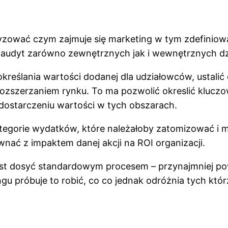
zować czym zajmuje się marketing w tym zdefiniować 
audyt zarówno zewnętrznych jak i wewnętrznych dzia
kreślania wartości dodanej dla udziałowców, ustalić 
rozszerzaniem rynku. To ma pozwolić okreslić kluczow
dostarczeniu wartości w tych obszarach.
egorie wydatków, które należałoby zatomizować i m
nać z impaktem danej akcji na ROI organizacji.
est dosyć standardowym procesem – przynajmniej po
gu próbuje to robić, co co jednak odróżnia tych którz