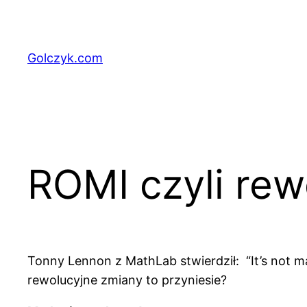
Przejdź
do
treści
Golczyk.com
ROMI czyli rew
Tonny Lennon z MathLab stwierdził: “It’s not mar
rewolucyjne zmiany to przyniesie?