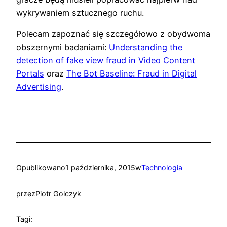
wykrywaniem sztucznego ruchu.
Polecam zapoznać się szczegółowo z obydwoma
obszernymi badaniami:
Understanding the
detection of fake view fraud in Video Content
Portals
oraz
The Bot Baseline: Fraud in Digital
Advertising
.
Opublikowano
1 października, 2015
w
Technologia
przez
Piotr Golczyk
Tagi: