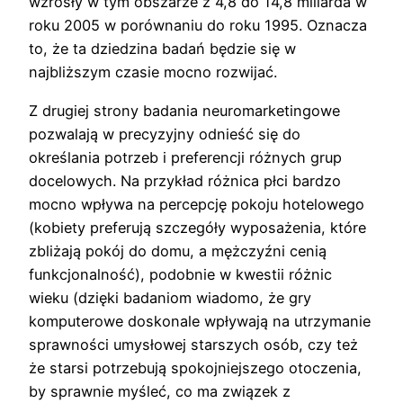
wzrosły w tym obszarze z 4,8 do 14,8 miliarda w
roku 2005 w porównaniu do roku 1995. Oznacza
to, że ta dziedzina badań będzie się w
najbliższym czasie mocno rozwijać.
Z drugiej strony badania neuromarketingowe
pozwalają w precyzyjny odnieść się do
określania potrzeb i preferencji różnych grup
docelowych. Na przykład różnica płci bardzo
mocno wpływa na percepcję pokoju hotelowego
(kobiety preferują szczegóły wyposażenia, które
zbliżają pokój do domu, a mężczyźni cenią
funkcjonalność), podobnie w kwestii różnic
wieku (dzięki badaniom wiadomo, że gry
komputerowe doskonale wpływają na utrzymanie
sprawności umysłowej starszych osób, czy też
że starsi potrzebują spokojniejszego otoczenia,
by sprawnie myśleć, co ma związek z