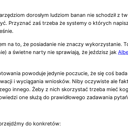
m narzędziom dorosłym ludziom banan nie schodził z t
yć. Przyznać zaś trzeba że systemy o których napisz
eśnie.
em na to, że posiadanie nie znaczy wykorzystanie. T
) a świetne narty nie sprawiają, że jeździsz jak
Alb
otowania powoduje jedynie poczucie, że się coś bad
wacji i wyciągania wniosków. Niby oczywiste ale fakt
iczego innego. Żeby z nich skorzystać trzeba mieć kog
owiedzi one służą do prawidłowego zadawania pytań
– przejdźmy do konkretów: