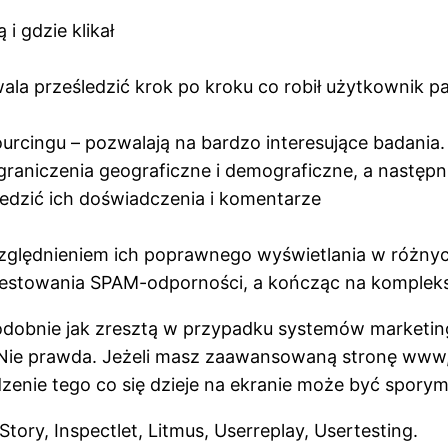
i gdzie klikał
la prześledzić krok po kroku co robił użytkownik pat
ourcingu – pozwalają na bardzo interesujące badani
raniczenia geograficzne i demograficzne, a następn
edzić ich doświadczenia i komentarze
zględnieniem ich poprawnego wyświetlania w różnyc
estowania SPAM-odporności, a kończąc na komplekso
dobnie jak zresztą w przypadku systemów marketing
 Nie prawda. Jeżeli masz zaawansowaną stronę www,
dzenie tego co się dzieje na ekranie może być spory
tory, Inspectlet, Litmus, Userreplay, Usertesting.