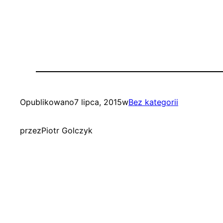
Opublikowano
7 lipca, 2015
w
Bez kategorii
przez
Piotr Golczyk