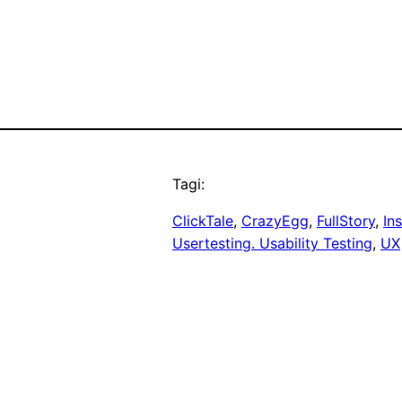
Tagi:
ClickTale
, 
CrazyEgg
, 
FullStory
, 
In
Usertesting. Usability Testing
, 
UX