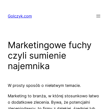
Przejdź
do
Golczyk.com
treści
Marketingowe fuchy
czyli sumienie
najemnika
W prosty sposób o niełatwym temacie.
Marketing to branża, w której stosunkowo łatwo
o dodatkowe zlecenia. Bywa, że potencjalni
zleceniodawcy, to firmy z dalekiej, średniej lub