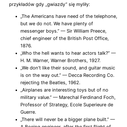
przykładów gdy „gwiazdy” się myliły:
„The Americans have need of the telephone,
but we do not. We have plenty of
messenger boys.” — Sir William Preece,
chief engineer of the British Post Office,
1876.
„Who the hell wants to hear actors talk?” —
H. M. Warner, Warner Brothers, 1927.
„We don’t like their sound, and guitar music
is on the way out.” — Decca Recording Co.
rejecting the Beatles, 1962.
„Airplanes are interesting toys but of no
military value.” — Marechal Ferdinand Foch,
Professor of Strategy, Ecole Superieure de
Guerre.
„There will never be a bigger plane built.” —
A Boeing engineer, after the first flight of