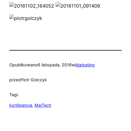
Opublikowano
6 listopada, 2016
w
Marketing
przez
Piotr Golczyk
Tagi:
konferencja
, 
MarTech