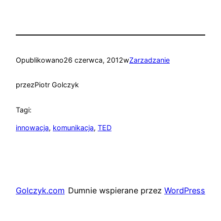
Opublikowano
26 czerwca, 2012
w
Zarzadzanie
przez
Piotr Golczyk
Tagi:
innowacja
, 
komunikacja
, 
TED
Golczyk.com
Dumnie wspierane przez
WordPress