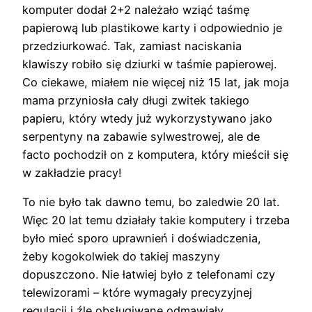
komputer dodał 2+2 należało wziąć taśmę
papierową lub plastikowe karty i odpowiednio je
przedziurkować. Tak, zamiast naciskania
klawiszy robiło się dziurki w taśmie papierowej.
Co ciekawe, miałem nie więcej niż 15 lat, jak moja
mama przyniosła cały długi zwitek takiego
papieru, który wtedy już wykorzystywano jako
serpentyny na zabawie sylwestrowej, ale de
facto pochodził on z komputera, który mieścił się
w zakładzie pracy!
To nie było tak dawno temu, bo zaledwie 20 lat.
Więc 20 lat temu działały takie komputery i trzeba
było mieć sporo uprawnień i doświadczenia,
żeby kogokolwiek do takiej maszyny
dopuszczono. Nie łatwiej było z telefonami czy
telewizorami – które wymagały precyzyjnej
regulacji i źle obsługiwane odmawiały