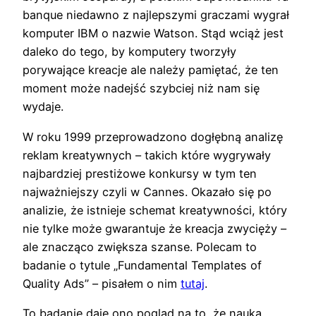
banque niedawno z najlepszymi graczami wygrał
komputer IBM o nazwie Watson. Stąd wciąż jest
daleko do tego, by komputery tworzyły
porywające kreacje ale należy pamiętać, że ten
moment może nadejść szybciej niż nam się
wydaje.
W roku 1999 przeprowadzono dogłębną analizę
reklam kreatywnych – takich które wygrywały
najbardziej prestiżowe konkursy w tym ten
najważniejszy czyli w Cannes. Okazało się po
analizie, że istnieje schemat kreatywności, który
nie tylke może gwarantuje że kreacja zwycięży –
ale znacząco zwiększa szanse. Polecam to
badanie o tytule „Fundamental Templates of
Quality Ads” – pisałem o nim
tutaj
.
To badanie daje ono pogląd na to, że nauka