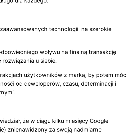
edługo dla każdego.
się zaawansowanych technologii na szerokie
 odpowiedniego wpływu na finalną transakcję
 rozwiązania u siebie.
terakcjach użytkowników z marką, by potem móc
nośći od deweloperów, czasu, determinacji i
wnymi.
edział, że w ciągu kilku miesięcy Google
nie) znienawidzony za swoją nadmiarne