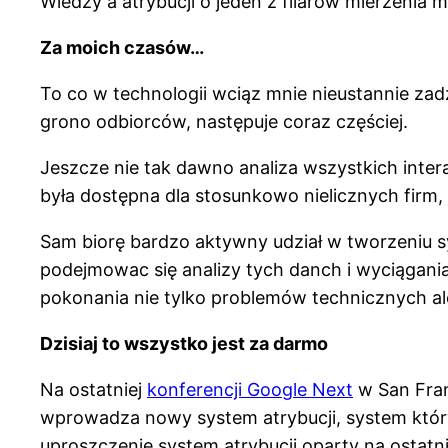
Wiedzy a atrybucji o jeden z filarów mierzenia 
Za moich czasów…
To co w technologii wciąz mnie nieustannie zadz
grono odbiorców, następuje coraz częściej.
Jeszcze nie tak dawno analiza wszystkich inter
była dostępna dla stosunkowo nielicznych firm, 
Sam biorę bardzo aktywny udział w tworzeniu 
podejmowac się analizy tych danch i wyciągania
pokonania nie tylko problemów technicznych al
Dzisiaj to wszystko jest za darmo
Na ostatniej
konferencji Google Next
w San Fran
wprowadza nowy system atrybucji, system który
uproszczenie system atrybucji oparty na ostatnie