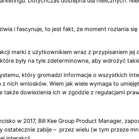
marketingu. Dotychczas dostepna dla nielicznych. Ni
iwia i fascynuje, to jest fakt, że moment rozlania 
akcji marki z użytkownikiem wraz z przypisaniem jej
które były na tyle zdeterminowne, aby wdrożyć takie
systemu, który gromadzi informacje o wszystkich in
 z nich wniosków. Wiem jak wiele wymaga to umiejęt
e także dowiezienia ich w zgodzie z regulacjami pra
cisko w 2017, Bill Kee Group Product Manager, zapowi
 ostatecznie zabije – przez wielu (w tym przeze m
j interakcji.