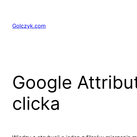
Przejdź
do
treści
Golczyk.com
Google Attribut
clicka