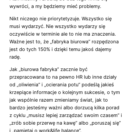
wywróci, a my będziemy mieć problemy.
Nikt niczego nie priorytetyzuje. Wszystko się
musi wydarzyć. Nie wszystko wydarzy się
oczywiście w terminie ale to nie ma znaczenia.
Ważne jest to, że „fabryka biurowa” rozpędzona
jest do tych 150% i dzięki temu jakoś dajemy
radę.
Jak „biurowa fabryka” zacznie być
przepracowana to na pewno HR lub inne działy
od „oliwienia” i „ocierania potu” podeślą jakieś
krzepiące informacje o kolejnym sukcesie, o tym
jak wspólnie razem zmieniamy świat, jak to
bardzo jesteśmy ważni albo dorzucą kilka porad
z cyklu „musisz lepiej zarządzać swoim czasem” i
„zrób sobie przerwę na kawę” albo „poruszaj się”
i „pamiętaj o work&life balance”.