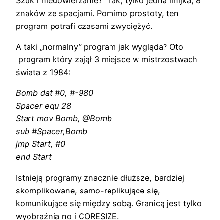
Szok i niedowierzanie? Tak, tylko jedna linijka; 8
znaków ze spacjami. Pomimo prostoty, ten
program potrafi czasami zwyciężyć.
A taki „normalny” program jak wygląda? Oto
program który zajął 3 miejsce w mistrzostwach
świata z 1984:
Bomb dat #0, #-980
Spacer equ 28
Start mov Bomb, @Bomb
sub #Spacer,Bomb
jmp Start, #0
end Start
Istnieją programy znacznie dłuższe, bardziej
skomplikowane, samo-replikujące się,
komunikujące się między sobą. Granicą jest tylko
wyobraźnia no i CORESIZE.