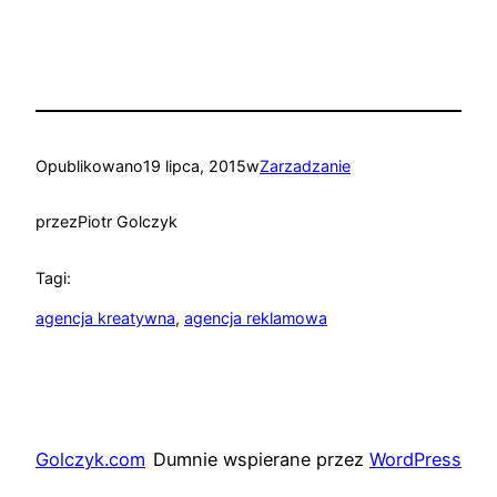
Opublikowano
19 lipca, 2015
w
Zarzadzanie
przez
Piotr Golczyk
Tagi:
agencja kreatywna
, 
agencja reklamowa
Golczyk.com
Dumnie wspierane przez
WordPress