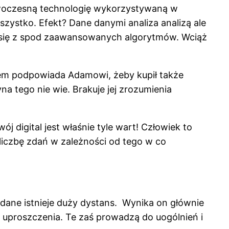
owoczesną technologię wykorzystywaną w
zystko. Efekt? Dane danymi analiza analizą ale
a się z spod zaawansowanych algorytmów. Wciąż
stem podpowiada Adamowi, żeby kupił także
na tego nie wie. Brakuje jej zrozumienia
 digital jest właśnie tyle wart! Człowiek to
 liczbę zdań w zależności od tego w co
ane istnieje duży dystans. Wynika on głównie
że uproszczenia. Te zaś prowadzą do uogólnień i