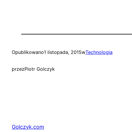
Opublikowano
1 listopada, 2015
w
Technologia
przez
Piotr Golczyk
Golczyk.com