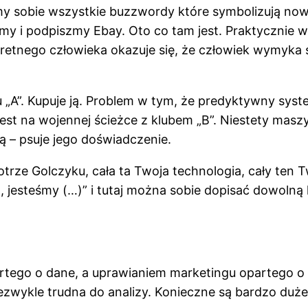
my sobie wszystkie buzzwordy które symbolizują n
 i podpiszmy Ebay. Oto co tam jest. Praktycznie ws
retnego człowieka okazuje się, że człowiek wymyk
u „A”. Kupuje ją. Problem w tym, że predyktywny sy
jest na wojennej ścieżce z klubem „B”. Niestety maszy
ą – psuje jego doświadczenie.
ze Golczyku, cała ta Twoja technologia, cały ten Twój
, jesteśmy (…)” i tutaj można sobie dopisać dowolną
tego o dane, a uprawianiem marketingu opartego o d
t niezwykle trudna do analizy. Konieczne są bardzo du