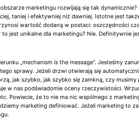
obszarze marketingu rozwijają się tak dynamicznie?
iej, taniej i efektywniej niż dawniej. Istotne jest t
 przynosi wartość dodaną w postaci: oszczędności cz
to jest unikalne dla marketingu? Nie. Definitywnie j
ierunku „mechanism is the message”. Jesteśmy zanurz
 tego sprawy. Jeżeli drzwi otwierają się automatycz
zą, jak szybko, jak szybko się zamkną, czy musimy p
uduje w nas podświadomie oceny rzeczywistości. Wrz
, etc. Powiecie, że to nie ma nic wspólnego z marke
będziemy marketing definiować. Jeżeli marketing to
ngu.