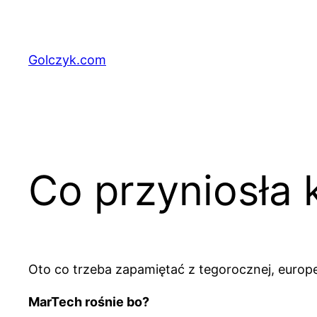
Przejdź
do
treści
Golczyk.com
Co przyniosła
Oto co trzeba zapamiętać z tegorocznej, europej
MarTech rośnie bo?