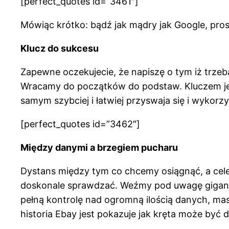
[perfect_quotes id=”3461″]
Mówiąc krótko: bądź jak mądry jak Google, prost
Klucz do sukcesu
Zapewne oczekujecie, że napiszę o tym iż trzeb
Wracamy do początków do podstaw. Kluczem jest k
samym szybciej i łatwiej przyswaja się i wykorz
[perfect_quotes id=”3462″]
Między danymi a brzegiem pucharu
Dystans między tym co chcemy osiągnąć, a cele
doskonale sprawdzać. Weźmy pod uwagę gigantów
pełną kontrolę nad ogromną ilością danych, mas
historia Ebay jest pokazuje jak kręta może być 