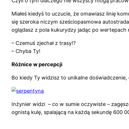
Czyli o tym dlaczego nie wszyscy mogą pracow
Miałeś kiedyś to uczucie, że omawiasz linię kom
się szeroka niczym sześciopasmowa autostrada, 
oglądasz z pola kukurydzy jadąc po wertepach 
– Czemuś zjechał z trasy!?
– Chyba Ty!
Różnice w percepcji
Bo kiedy Ty widzisz to unikalne doświadczenie, 
Inżynier widzi – co w sumie oczywiste – zagęs
ognistą kulę, spalającą na każdą sekundę 600 