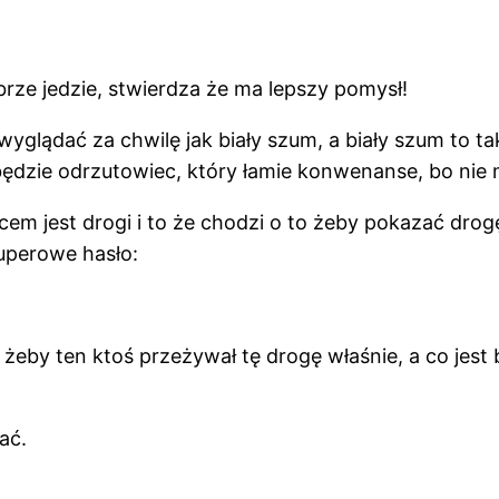
rze jedzie, stwierdza że ma lepszy pomysł!
yglądać za chwilę jak biały szum, a biały szum to tak
dzie odrzutowiec, który łamie konwenanse, bo nie mus
em jest drogi i to że chodzi o to żeby pokazać drogę (
uperowe hasło:
eby ten ktoś przeżywał tę drogę właśnie, a co jest b
ać.