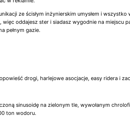
ać w reklamie.
unikacji ze ścisłym inżynierskim umysłem i wszystko w
więc oddajesz ster i siadasz wygodnie na miejscu pa
na pełnym gazie.
opowieść drogi, harlejowe asocjacje, easy ridera i z
zczoną sinusoidę na zielonym tle, wywołanym chrolof
000 ton wodoru.