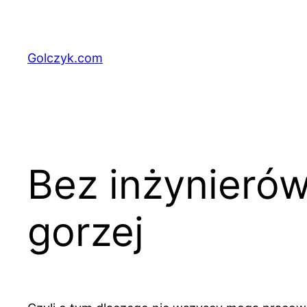
Przejdź
do
treści
Golczyk.com
Bez inżynierów 
gorzej