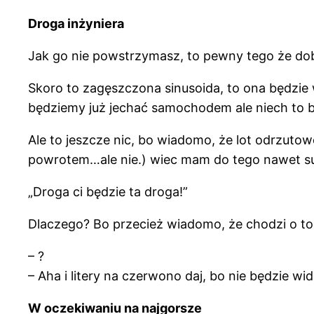
Droga inżyniera
Jak go nie powstrzymasz, to pewny tego że dob
Skoro to zagęszczona sinusoida, to ona będzie w
będziemy już jechać samochodem ale niech to bę
Ale to jeszcze nic, bo wiadomo, że lot odrzutowc
powrotem…ale nie.) wiec mam do tego nawet s
„Droga ci będzie ta droga!”
Dlaczego? Bo przecież wiadomo, że chodzi o to ż
– ?
– Aha i litery na czerwono daj, bo nie będzie wid
W oczekiwaniu na najgorsze